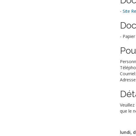
Doc
-
Site R
Doc
- Papier
Pou
Personn
Télépho
Courriel
Adresse
Déta
Veuillez
que le n
lundi, 