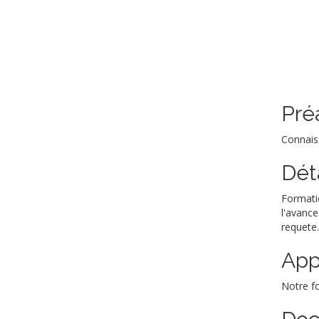
Pré
Connaiss
Dét
Formatio
l'avance
requete.
App
Notre fo