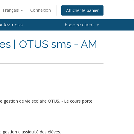
Français
Connexion
Afficher le panier
actez-nous
Espace client
ves | OTUS sms - AM
 de gestion de vie scolaire OTUS. - Le cours porte
a gestion d'assiduité des élèves.