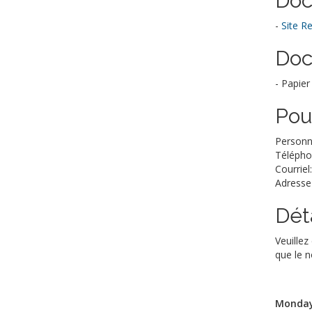
Doc
-
Site R
Doc
- Papier
Pou
Personn
Télépho
Courriel
Adresse
Déta
Veuillez
que le n
Monday