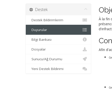
Obj
Destek
À la fin
Destek Bildirimlerim
présence
d'infract
Duyurular
Con
Bilgi Bankası
Dosyalar
Afin d'a
Ges
Sunucu/Ağ Durumu
Yeni Destek Bildirimi
Ge