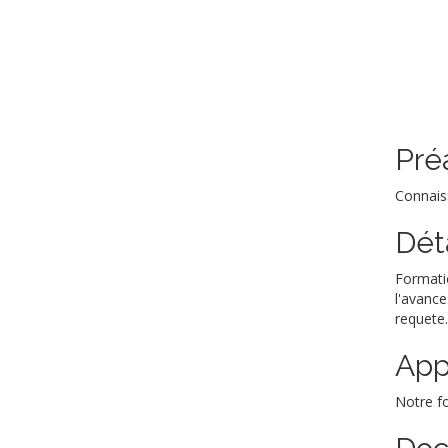
Pré
Connaiss
Dét
Formatio
l'avance
requete.
App
Notre fo