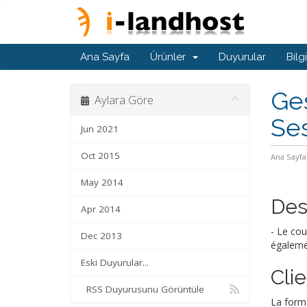
Ana Sayfa
Ürünler
Duyurular
Bilg
Ges
Aylara Göre
Se
Jun 2021
Oct 2015
Ana Sayfa
May 2014
Des
Apr 2014
- Le cou
Dec 2013
égalemen
Eski Duyurular...
Cli
RSS Duyurusunu Görüntüle
La forma