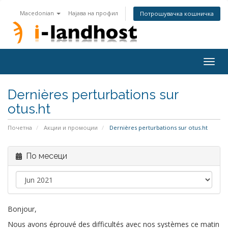
Macedonian
Најава на профил
Потрошувачка кошничка
Togg
navig
Dernières perturbations sur
otus.ht
Почетна
Акции и промоции
Dernières perturbations sur otus.ht
По месеци
Bonjour,
Nous avons éprouvé des difficultés avec nos systèmes ce matin