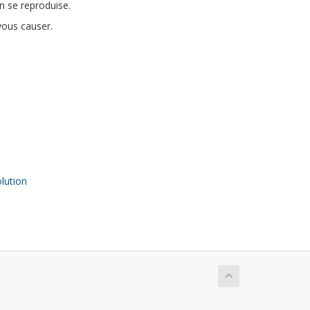
n se reproduise.
vous causer.
ution