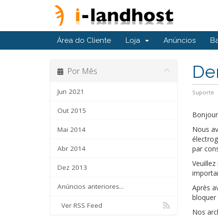
Área do Cliente
Loja
Anúncios
B
Der
Por Mês
Jun 2021
Suporte
Out 2015
Bonjour
Nous av
Mai 2014
électrog
Abr 2014
par con
Veuillez
Dez 2013
importan
Anúncios anteriores...
Après av
bloquer 
Ver RSS Feed
Nos arch