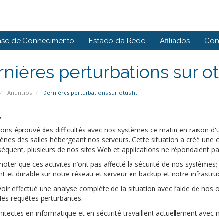
ase de Conhecimento
Estado da Rede
Afiliados
Con
nières perturbations sur ot
Anúncios
Dernières perturbations sur otus.ht
,
ons éprouvé des difficultés avec nos systèmes ce matin en raison d'
ènes des salles hébergeant nos serveurs. Cette situation a créé une c
séquent, plusieurs de nos sites Web et applications ne répondaient 
 noter que ces activités n’ont pas affecté la sécurité de nos système
t et durable sur notre réseau et serveur en backup et notre infrastr
oir effectué une analyse complète de la situation avec l’aide de nos out
les requêtes perturbantes.
itectes en informatique et en sécurité travaillent actuellement avec n