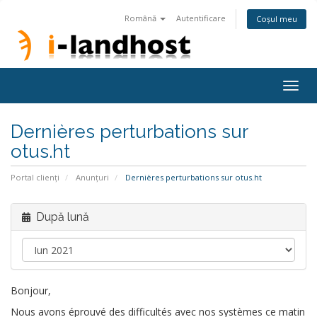
Română
Autentificare
Coșul meu
Togg
navig
Dernières perturbations sur
otus.ht
Portal clienți
Anunțuri
Dernières perturbations sur otus.ht
După lună
Bonjour,
Nous avons éprouvé des difficultés avec nos systèmes ce matin