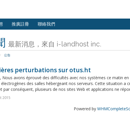
態
推廣註冊
聯絡我們
聞
最新消息，來自 i-landhost inc.
公告
ères perturbations sur otus.ht
, Nous avons éprouvé des difficultés avec nos systèmes ce matin en 
électrogènes des salles hébergeant nos serveurs. Cette situation a c
t par conséquent, plusieurs de nos sites Web et applications ne répon
t 2015
Powered by
WHMCompleteSol