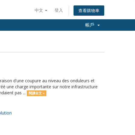
中文
登入
查看購物車
帳戶
raison d'une coupure au niveau des onduleurs et
réé une charge importante sur notre infrastructure
daient pas ...
閱讀全文 »
ution