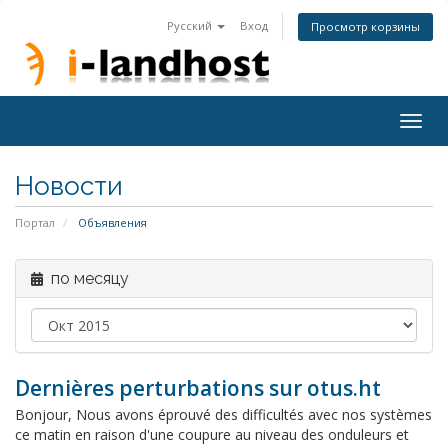
Русский
Вход
Просмотр корзины
Togg
navig
Новости
Портал
Объявления
по месяцу
Dernières perturbations sur otus.ht
Bonjour, Nous avons éprouvé des difficultés avec nos systèmes
ce matin en raison d'une coupure au niveau des onduleurs et