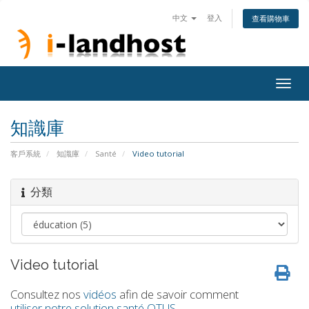
中文
登入
查看購物車
Togg
navig
知識庫
客戶系統
知識庫
Santé
Video tutorial
分類
Video tutorial
Consultez nos
vidéos
afin de savoir comment
utiliser notre solution santé OTUS