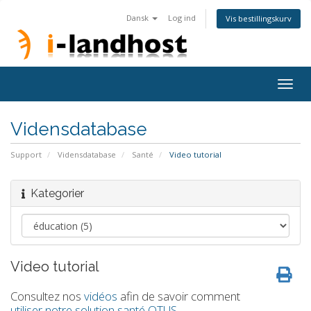
Dansk
Log ind
Vis bestillingskurv
Togg
navig
Vidensdatabase
Support
Vidensdatabase
Santé
Video tutorial
Kategorier
Video tutorial
Consultez nos
vidéos
afin de savoir comment
utiliser notre solution santé OTUS