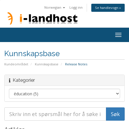
Norwegian
Logg inn
Se handlevogn »
Togg
navig
Kunnskapsbase
Kundeområdet
Kunnskapsbase
Release Notes
Kategorier