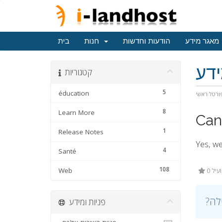
מאגר מידע
הודעות וחדשות
חנות
בית
דע
קטגוריות
5
éducation
ורטל ראשי
8
Learn More
Can
1
Release Notes
Yes, we
4
Santé
108
Web
0 ל
פניות ומידע