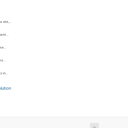
site,...
ent...
me...
e...
 in...
ution