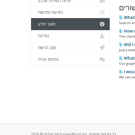
פניות השירות שלכם
ורים
הודעות וחדשות
What 
Search en
מאגר מידע
How d
הורדות
The clien
Will 
מצב הרשת
Just a web
What 
פתיחת פנייה
Our graph
I woul
We can be
זכויות יוצרים © 2026 i-landhost inc. כל הזכויות שמורות.