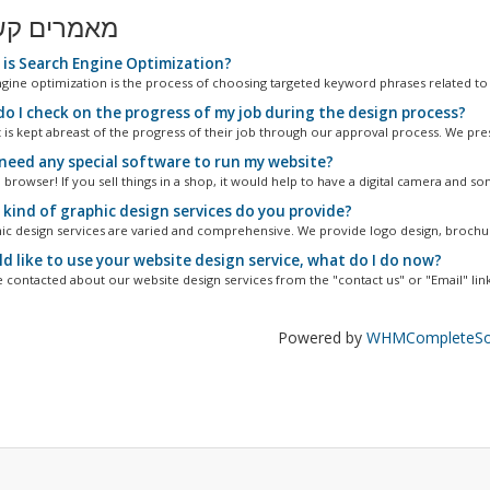
מאמרים קש
is Search Engine Optimization?
gine optimization is the process of choosing targeted keyword phrases related to a 
o I check on the progress of my job during the design process?
t is kept abreast of the progress of their job through our approval process. We pres
I need any special software to run my website?
 browser! If you sell things in a shop, it would help to have a digital camera and so
kind of graphic design services do you provide?
ic design services are varied and comprehensive. We provide logo design, brochur
d like to use your website design service, what do I do now?
 contacted about our website design services from the "contact us" or "Email" links
Powered by
WHMCompleteSol