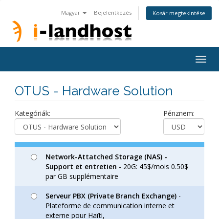
Magyar
Bejelentkezés
Kosár megtekintése
Togg
navig
OTUS - Hardware Solution
Kategóriák:
Pénznem:
Network-Attatched Storage (NAS) -
Support et entretien
- 20G: 45$/mois 0.50$
par GB supplémentaire
Serveur PBX (Private Branch Exchange)
-
Plateforme de communication interne et
externe pour Haïti,