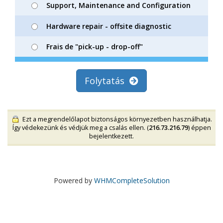
Support, Maintenance and Configuration
Hardware repair - offsite diagnostic
Frais de "pick-up - drop-off"
Folytatás
Ezt a megrendelőlapot biztonságos környezetben használhatja.
Így védekezünk és védjük meg a csalás ellen. (
216.73.216.79
) éppen
bejelentkezett.
Powered by
WHMCompleteSolution