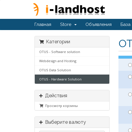
Главная
Store
Объявления
База
OT
Категории
OTUS - Software solution
Webdesign and Hosting
OTUS Data Solution
OTUS - Hardware Solution
Действия
Просмотр корзины
Выберите валюту