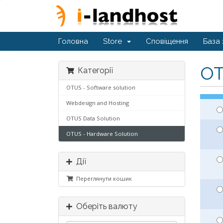
Головна
Store
Сповіщення
База 
OT
Категорії
OTUS - Software solution
Webdesign and Hosting
OTUS Data Solution
OTUS - Hardware Solution
Дії
Переглянути кошик
Оберіть валюту