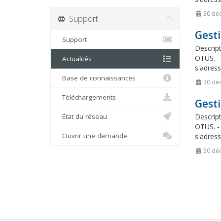
30 dé
Support
Gesti
Support
Descript
OTUS. - 
Actualités
s'adress
Base de connaissances
30 dé
Téléchargements
Gest
État du réseau
Descript
OTUS. - 
Ouvrir une demande
s'adress
30 dé