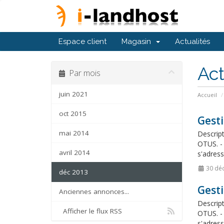
Espace client
Magasin
Actualités
Act
Par mois
juin 2021
Accueil
oct 2015
Gesti
mai 2014
Descript
OTUS. - 
avril 2014
s'adress
30 dé
déc 2013
Gesti
Anciennes annonces...
Descript
Afficher le flux RSS
OTUS. - 
s'adress