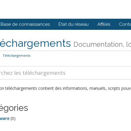
Base de connaissances
État du réseau
Affiliés
Cont
léchargements
Documentation, logi
Téléchargements
on téléchargements contient des informations, manuels, scripts pouvan
égories
ware
(0)