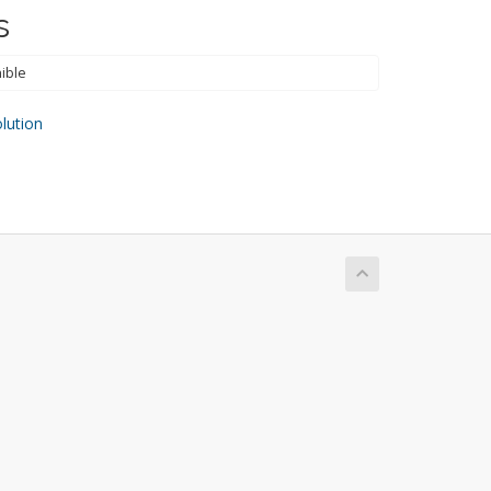
s
ible
ution