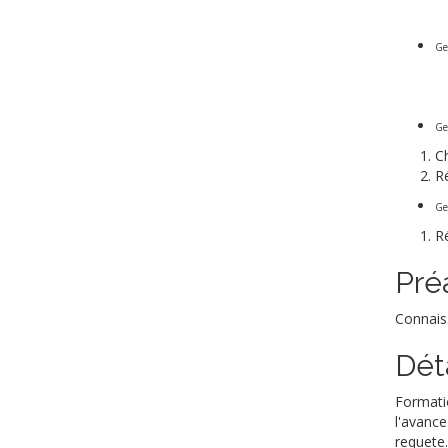
Ge
Ges
Ch
Ré
Ges
Ré
Pré
Connaiss
Dét
Formatio
l'avance
requete.