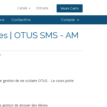
Català
Entrada
Veure Carro
ons
Contacti'ns
Compte
ves | OTUS SMS - AM
n
 de gestion de vie scolaire OTUS. - Le cours porte
a gestion de dossier des élèves.