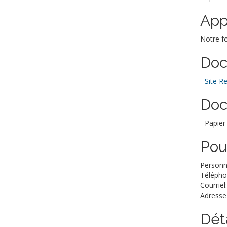
App
Notre fo
Doc
-
Site R
Doc
- Papier
Pou
Personn
Télépho
Courriel
Adresse
Déta