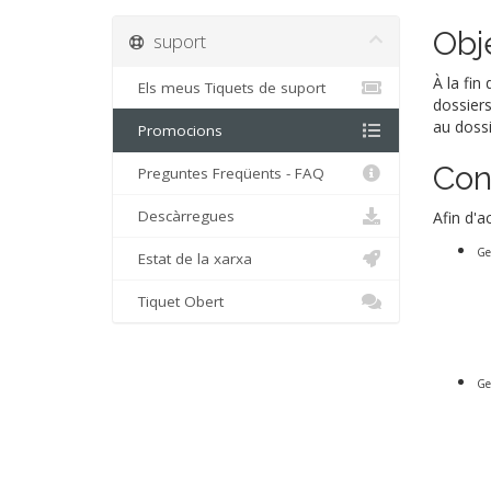
Obj
suport
À la fin
Els meus Tiquets de suport
dossiers
au dossi
Promocions
Con
Preguntes Freqüents - FAQ
Descàrregues
Afin d'a
Ge
Estat de la xarxa
Tiquet Obert
Ge