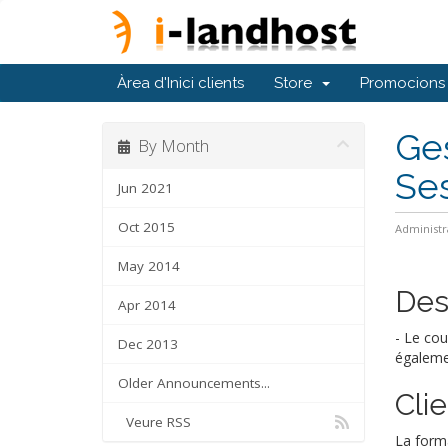
Àrea d'Inici clients
Store
Promocions
Ges
By Month
Se
Jun 2021
Oct 2015
Administr
May 2014
Des
Apr 2014
- Le cou
Dec 2013
égalemen
Older Announcements...
Cli
Veure RSS
La forma