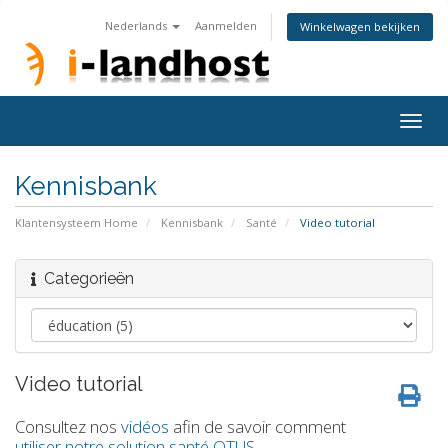
Nederlands
Aanmelden
Winkelwagen bekijken
Togg
navig
Kennisbank
Klantensysteem Home
Kennisbank
Santé
Video tutorial
Categorieën
Video tutorial
Consultez nos
vidéos
afin de savoir comment
utiliser notre solution santé OTUS