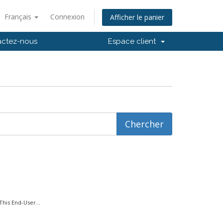
Français
Connexion
Afficher le panier
actez-nous
Espace client
s End-User...