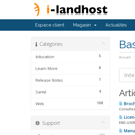
Espace client
Magasin
Actualités
Ba
Catégories
5
éducation
Accueil
8
Learn More
1
Release Notes
Arti
4
Santé
108
Web
Broc
Consultez
Licen
Support
END-USER
Manue