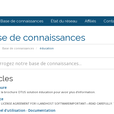
Base de connaissances
État du réseau
Affiliés
Cont
se de connaissances
Base de connaissances
éducation
cles
hure
 la brochure OTUS solution éducation pour avoir plus d'information.
ce
 LICENSE AGREEMENT FOR I-LANDHOST SOFTWAREIMPORTANT—READ CAREFULLY: Thi
l d'utilisation - Documentation