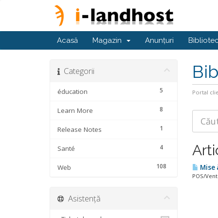
Acasă
Magazin
Anunțuri
Bibliote
Bib
Categorii
5
éducation
Portal cli
8
Learn More
1
Release Notes
Arti
4
Santé
108
Web
Mise à
POS/Vente
Asistență