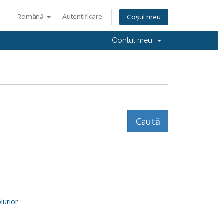
Română
Autentificare
Coșul meu
Contul meu
ution