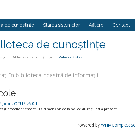
ca de cunoștințe
Starea sistemelor
Afiliere
Contact
lioteca de cunoștințe
enți
Biblioteca de cunoștințe
Release Notes
cole
 jour - OTUS v5.0.1
s (Perfectionnement) : La dimension de la police du reçu est à présent...
Powered by
WHMCompleteSol