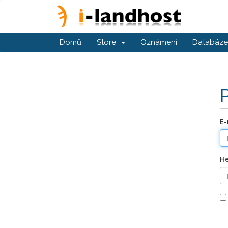
Domů
Store
Oznámení
Databáze 
E-
He