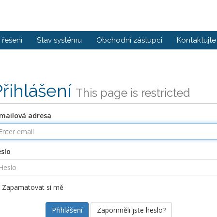
řešení
Stav systému
Obchodní zástupci
Kontaktujte
Přihlášení
This page is restricted
mailová adresa
slo
Zapamatovat si mě
Zapomněli jste heslo?