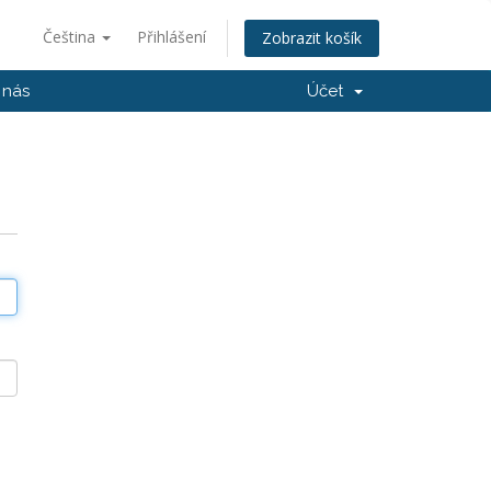
Čeština
Přihlášení
Zobrazit košík
 nás
Účet