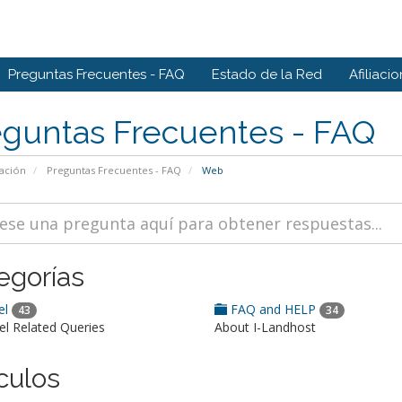
Preguntas Frecuentes - FAQ
Estado de la Red
Afiliaci
eguntas Frecuentes - FAQ
ación
Preguntas Frecuentes - FAQ
Web
egorías
el
FAQ and HELP
43
34
el Related Queries
About I-Landhost
culos