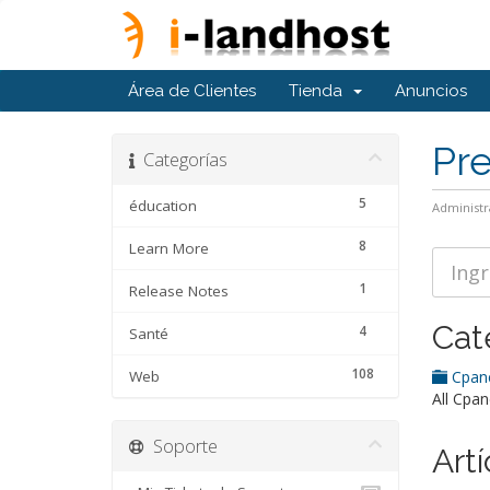
Área de Clientes
Tienda
Anuncios
Pr
Categorías
5
éducation
Administr
8
Learn More
1
Release Notes
Cat
4
Santé
108
Web
Cpan
All Cpan
Soporte
Artí